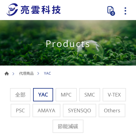
0
Products
YAC
代理商品
全部
YAC
MPC
SMC
V-TEX
PSC
AMAYA
SYENSQO
Others
節能減碳