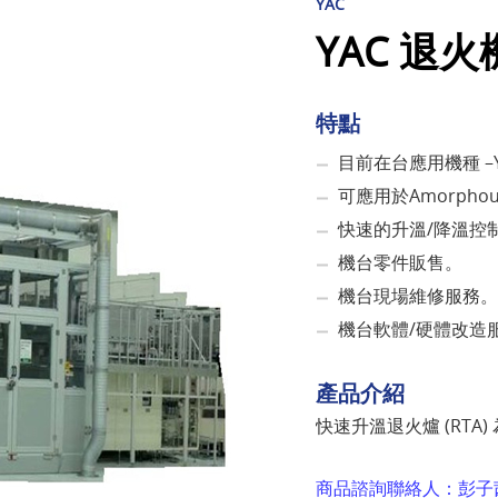
YAC
YAC 退火
特點
目前在台應用機種 –
可應用於Amorphous 
快速的升溫/降溫控制:
機台零件販售。
機台現場維修服務。
機台軟體/硬體改造
產品介紹
快速升溫退火爐 (RTA
商品諮詢聯絡人：彭子