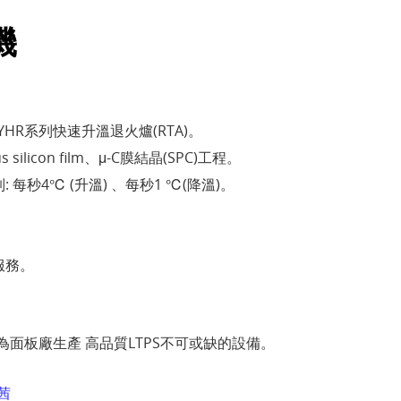
機
YHR系列快速升溫退火爐(RTA)。
silicon film、μ-C膜結晶(SPC)工程。
 每秒4℃ (升溫) 、每秒1 ℃(降溫)。
服務。
) 為面板廠生產 高品質LTPS不可或缺的設備。
茜